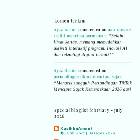
pula.. all the best baut semua peserta.
”
komen terkini
Syaz Rahim
commented on
dari idea ke
realiti mencipta permainan
:
“Selain
jimat kertas, memang memudahkan
aktiviti interaktif program. Inovasi AI
dan teknologi digital terbaik!”
Syaz Rahim
commented on
pertandingan tiktok mencipta sajak
:
“Menarik sungguh Pertandingan TikTok
Mencipta Sajak Kemerdekaan 2026 dari
PNM ni! Platform terbaik serlahkan
bakat puisi kebangsaan dan
patriotisme.”
special bloglist february - july
2026
Eyma Balkish
commented on
pertandingan tiktok mencipta sajak
:
KasihkuAmani
“Menarik..tapi lama tak mengarang
👣 Jejak Sihat | 09 Ogos 2026
rasa kurang ideanya.”