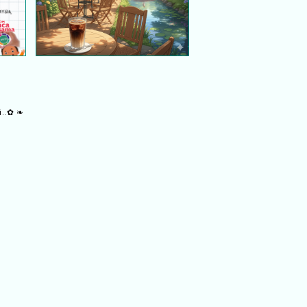
i..✿ ❧