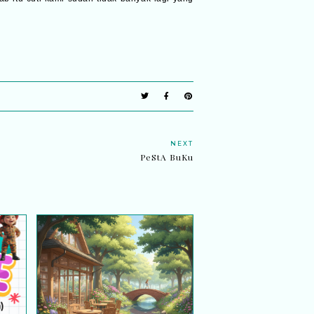
NEXT
PeStA BuKu
val
Bila hati belajar untuk
5
sembuh