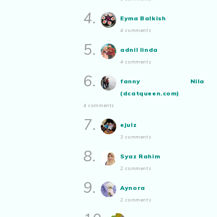
Show All
4.
Eyma Balkish
4 comments
5.
adnil linda
4 comments
6.
fanny Nila
(dcatqueen.com)
4 comments
7.
ejulz
3 comments
8.
Syaz Rahim
2 comments
9.
Aynora
2 comments