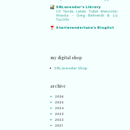
SRLavender's Library
10 Tanda Lelaki Tidak Mencintai
Wanita - Greg Behrendt & Liz
Tuccillo
Starlavenderluna's Bloglist
my digital shop
SRLavender Shop
archive
2026
2025
2024
2023
2022
2021