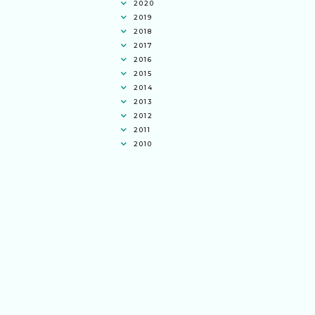
2020
2019
2018
2017
2016
2015
2014
2013
2012
2011
2010
Ana Jingga
commented on
pertandingan
tiktok mencipta sajak
:
“wah bagus ni
bertiktok untuk content deklamasi sajak