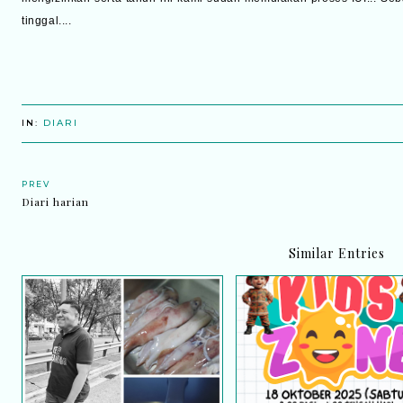
tinggal....
IN:
DIARI
PREV
Diari harian
Similar Entries
Hadiah terakhir yang abadi
Happening Gila! Karni
dalam ingatan
Bomba Putrajaya 202