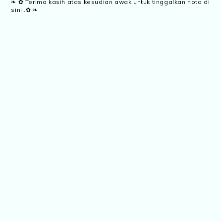
❧ ✿ Terima kasih atas kesudian awak untuk tinggalkan nota di
sini..✿ ❧