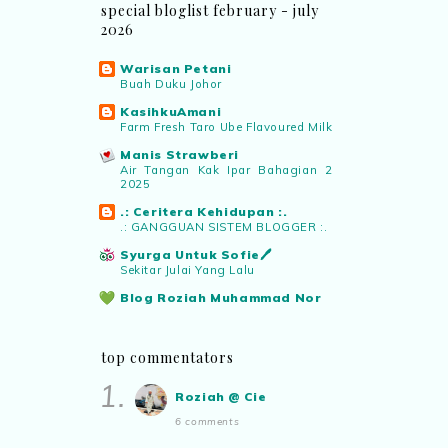
dan teknologi digital terbaik!”
special bloglist february - july
2026
Syaz Rahim
commented on
Warisan Petani
pertandingan tiktok mencipta sajak
:
Buah Duku Johor
“Menarik sungguh Pertandingan TikTok
KasihkuAmani
Mencipta Sajak Kemerdekaan 2026 dari
Farm Fresh Taro Ube Flavoured Milk
PNM ni! Platform terbaik serlahkan
Manis Strawberi
bakat puisi kebangsaan dan
Air Tangan Kak Ipar Bahagian 2
patriotisme.”
2025
.: Ceritera Kehidupan :.
.: GANGGUAN SISTEM BLOGGER :.
Eyma Balkish
commented on
pertandingan tiktok mencipta sajak
:
Syurga Untuk Sofie🖊️
“Menarik..tapi lama tak mengarang
Sekitar Julai Yang Lalu
rasa kurang ideanya.”
Blog Roziah Muhammad Nor
Menu Dinner 26 Julai - 30 Julai
2026
NA
commented on
pertandingan tiktok
Pencarian Jiwa Diri Saya
top commentators
mencipta sajak
:
“Menarik PNM
Terima Hadiah Daripada Blogger
anjurkan pertandingan penulisan sajak
1.
Roziah Muhammad Nor
Roziah @ Cie
di TikTok.”
✿ Life Is Beautiful ✿
6 comments
Mari mengundi!