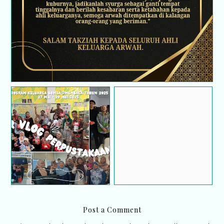
Video Menarik! Aktiviti
Sistem Tempahan Bilik
Membaca Bersama
Mesyuarat Guna Google
Warga Bomba Kini Di
Sites – Projek Ringkas
Youtube
Tapi Power!
Post a Comment