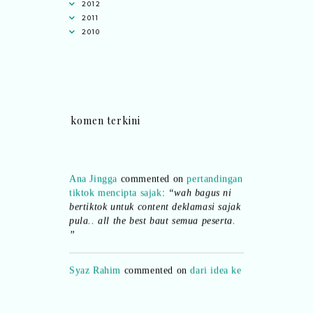
2012
2011
2010
komen terkini
Ana Jingga
commented on
pertandingan
tiktok mencipta sajak
:
“wah bagus ni
bertiktok untuk content deklamasi sajak
pula.. all the best baut semua peserta.
”
Syaz Rahim
commented on
dari idea ke
realiti mencipta permainan
:
“Selain
jimat kertas, memang memudahkan
aktiviti interaktif program. Inovasi AI