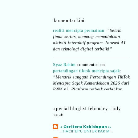
”
Syaz Rahim
commented on
dari idea ke
komen terkini
realiti mencipta permainan
:
“Selain
jimat kertas, memang memudahkan
aktiviti interaktif program. Inovasi AI
dan teknologi digital terbaik!”
Syaz Rahim
commented on
pertandingan tiktok mencipta sajak
:
“Menarik sungguh Pertandingan TikTok
Mencipta Sajak Kemerdekaan 2026 dari
PNM ni! Platform terbaik serlahkan
bakat puisi kebangsaan dan
patriotisme.”
special bloglist february - july
Eyma Balkish
commented on
2026
pertandingan tiktok mencipta sajak
:
“Menarik..tapi lama tak mengarang
.: Ceritera Kehidupan :.
rasa kurang ideanya.”
.: HACIPUPU UNTUK KAK M :.