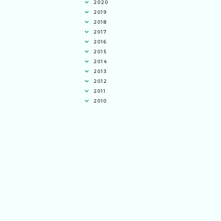
2020
2019
2018
2017
2016
2015
2014
2013
2012
2011
2010
Ana Jingga
commented on
pertandingan
tiktok mencipta sajak
:
“wah bagus ni
bertiktok untuk content deklamasi sajak
pula.. all the best baut semua peserta.