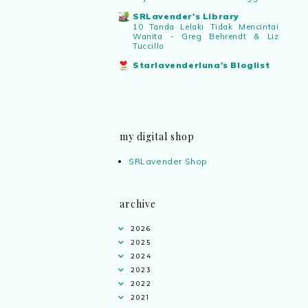
SRLavender's Library
10 Tanda Lelaki Tidak Mencintai
Wanita - Greg Behrendt & Liz
Tuccillo
Starlavenderluna's Bloglist
my digital shop
SRLavender Shop
archive
2026
2025
2024
2023
2022
2021