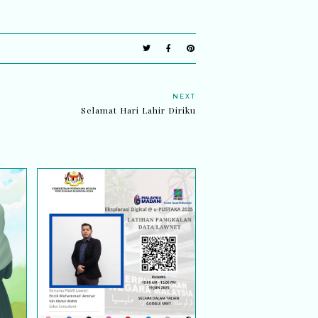
NEXT
Selamat Hari Lahir Diriku
EKSPLORASI DIGITAL @
ng,
U-PUSTAKA 2025:
nya
LATIHAN PANGKALAN
DATA LAWNET