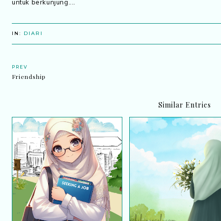
untuk berkunjung....
IN:
DIARI
PREV
Friendship
Similar Entries
Iklan Jawatan Kosong
Satu Pengalaman: Hila
Perpustakaan Desa
doa dan tawakal, akhir
Perpustakaan Negara
dijumpai semula!
Malaysia