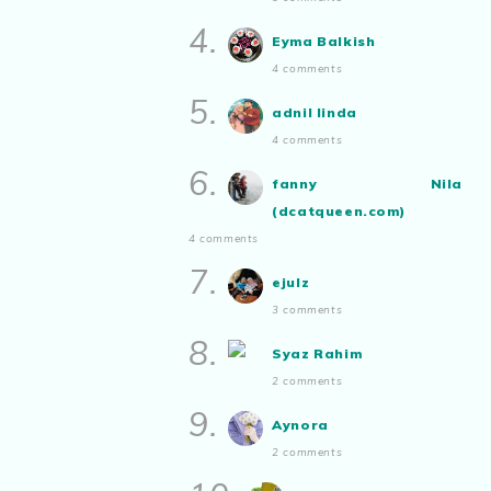
Show All
4.
Eyma Balkish
4 comments
5.
adnil linda
4 comments
6.
fanny Nila
(dcatqueen.com)
4 comments
7.
ejulz
3 comments
8.
Syaz Rahim
2 comments
9.
Aynora
2 comments