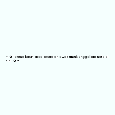
❧ ✿ Terima kasih atas kesudian awak untuk tinggalkan nota di
sini..✿ ❧