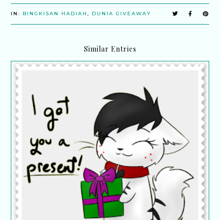
IN:
BINGKISAN HADIAH
,
DUNIA GIVEAWAY
Similar Entries
Terima hadiah daripada blogger Shalimar Yusof |
Hadiah Giveaway