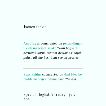
komen terkini
Ana Jingga
commented on
pertandingan
tiktok mencipta sajak
:
“wah bagus ni
bertiktok untuk content deklamasi sajak
pula.. all the best baut semua peserta.
”
Syaz Rahim
commented on
dari idea ke
realiti mencipta permainan
:
“Selain
jimat kertas, memang memudahkan
aktiviti interaktif program. Inovasi AI
dan teknologi digital terbaik!”
special bloglist february - july
2026
Syaz Rahim
commented on