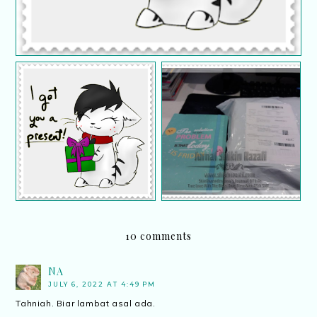
Hadiah daripada
Akhirnya, misteri
blogger Mieza S. a.k.a.
bungkusan Shopee
kanvasdakwatdotblogsp
baru-baru nie dapat
otdotcom | Hadiah
dirungkai
Giveaway
10 comments
NA
JULY 6, 2022 AT 4:49 PM
Tahniah. Biar lambat asal ada.