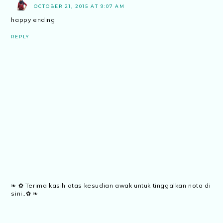
OCTOBER 21, 2015 AT 9:07 AM
happy ending
REPLY
❧ ✿ Terima kasih atas kesudian awak untuk tinggalkan nota di
sini..✿ ❧