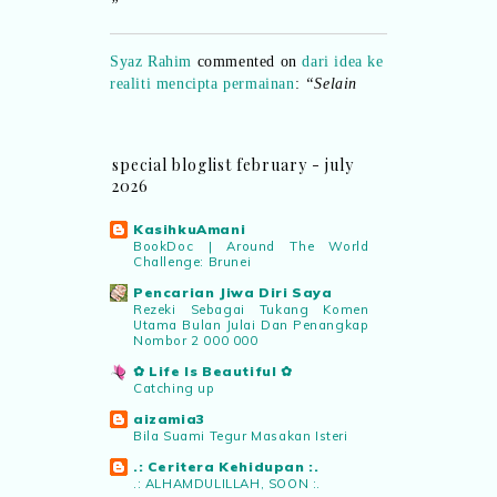
Syaz Rahim
commented on
dari idea ke
realiti mencipta permainan
:
“Selain
jimat kertas, memang memudahkan
aktiviti interaktif program. Inovasi AI
dan teknologi digital terbaik!”
special bloglist february - july
2026
Syaz Rahim
commented on
pertandingan tiktok mencipta sajak
:
KasihkuAmani
“Menarik sungguh Pertandingan TikTok
BookDoc | Around The World
Mencipta Sajak Kemerdekaan 2026 dari
Challenge: Brunei
PNM ni! Platform terbaik serlahkan
Pencarian Jiwa Diri Saya
bakat puisi kebangsaan dan
Rezeki Sebagai Tukang Komen
patriotisme.”
Utama Bulan Julai Dan Penangkap
Nombor 2 000 000
✿ Life Is Beautiful ✿
Eyma Balkish
commented on
Catching up
pertandingan tiktok mencipta sajak
:
aizamia3
“Menarik..tapi lama tak mengarang
Bila Suami Tegur Masakan Isteri
rasa kurang ideanya.”
.: Ceritera Kehidupan :.
.: ALHAMDULILLAH, SOON :.