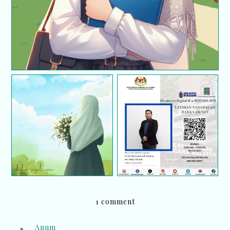
Satu Pengalaman:
EKSPLORASI DIGITAL
Hilang, doa dan
@ U-PUSTAKA 2025:
tawakal, akhirnya
LATIHAN PANGKALAN
dijumpai semula!
DATA LAWNET
1 comment
Anum