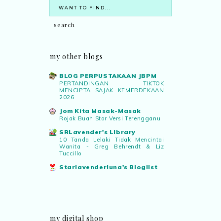
my other blogs
BLOG PERPUSTAKAAN JBPM
PERTANDINGAN TIKTOK
MENCIPTA SAJAK KEMERDEKAAN
2026
Jom Kita Masak-Masak
Rojak Buah Stor Versi Terengganu
SRLavender's Library
10 Tanda Lelaki Tidak Mencintai
Wanita - Greg Behrendt & Liz
Tuccillo
Starlavenderluna's Bloglist
my digital shop