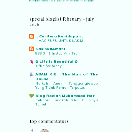
“Menarik sungguh Pertandingan TikTok
Mencipta Sajak Kemerdekaan 2026 dari
PNM ni! Platform terbaik serlahkan
special bloglist february - july
bakat puisi kebangsaan dan
2026
patriotisme.”
.: Ceritera Kehidupan :.
.: HACIPUPU UNTUK KAK M :.
Eyma Balkish
commented on
pertandingan tiktok mencipta sajak
:
KasihkuAmani
“Menarik..tapi lama tak mengarang
888 3in1 Instat Milk Tea
rasa kurang ideanya.”
✿ Life Is Beautiful ✿
Tiffin for today ++
ABAM KIE : The Man of The
NA
commented on
pertandingan tiktok
House
mencipta sajak
:
“Menarik PNM
Nafkah Anak: Tanggungjawab
anjurkan pertandingan penulisan sajak
Yang Tidak Pernah Terputus
di TikTok.”
Blog Roziah Muhammad Nor
Cabaran Langkah Sihat Itu Saya
Tamat
Roziah @ Cie
commented on
Warisan Petani
pertandingan tiktok mencipta sajak
:
Buah Duku Johor
“Menarik juga pertandingan macam ni.
top commentators
”
Manis Strawberi
Air Tangan Kak Ipar Bahagian 2