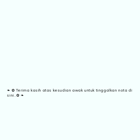
❧ ✿ Terima kasih atas kesudian awak untuk tinggalkan nota di
sini..✿ ❧