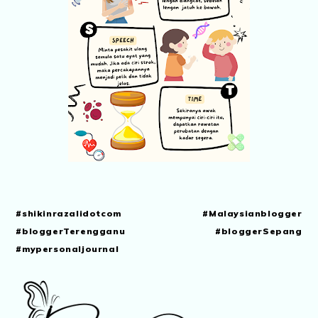
#shikinrazalidotcom #Malaysianblogger
#bloggerTerengganu #bloggerSepang
#mypersonaljournal