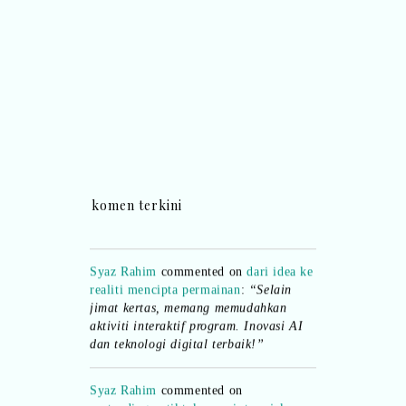
Ana Jingga
commented on
pertandingan
tiktok mencipta sajak
:
“wah bagus ni
bertiktok untuk content deklamasi sajak
pula.. all the best baut semua peserta.
komen terkini
”
Syaz Rahim
commented on
dari idea ke
realiti mencipta permainan
:
“Selain
jimat kertas, memang memudahkan
aktiviti interaktif program. Inovasi AI
dan teknologi digital terbaik!”
Syaz Rahim
commented on
pertandingan tiktok mencipta sajak
: