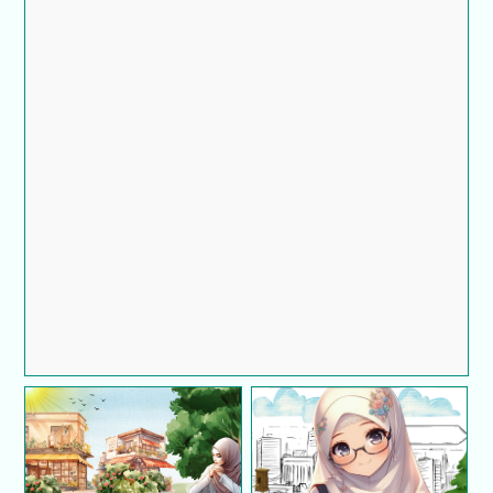
Sistem Tempahan Bilik Mesyuarat Guna Google
Sites – Projek Ringkas Tapi Power!
Iklan Jawatan Kosong
Catatan diari – Dunia
Perpustakaan Desa