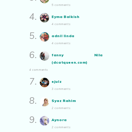
Air Tangan Kak Ipar Bahagian 2
5 comments
2025
Aynora
commented on
pertandingan
4.
Show All
Eyma Balkish
tiktok mencipta sajak
:
“Siapa yg ada
bakat tu bolehlah try.. ayuh!
4 comments
Malaysian.. tunjukkan bakatmu!”
5.
adnil linda
4 comments
6.
fanny Nila
(dcatqueen.com)
4 comments
7.
ejulz
3 comments
8.
Syaz Rahim
2 comments
9.
Aynora
2 comments