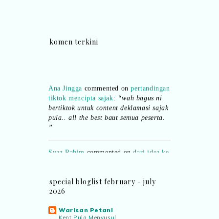
komen terkini
Ana Jingga
commented on
pertandingan
tiktok mencipta sajak
:
“wah bagus ni
bertiktok untuk content deklamasi sajak
pula.. all the best baut semua peserta.
”
Syaz Rahim
commented on
dari idea ke
realiti mencipta permainan
:
“Selain
jimat kertas, memang memudahkan
aktiviti interaktif program. Inovasi AI
special bloglist february - july
dan teknologi digital terbaik!”
2026
Warisan Petani
Syaz Rahim
commented on
Kent Pula Menyusul