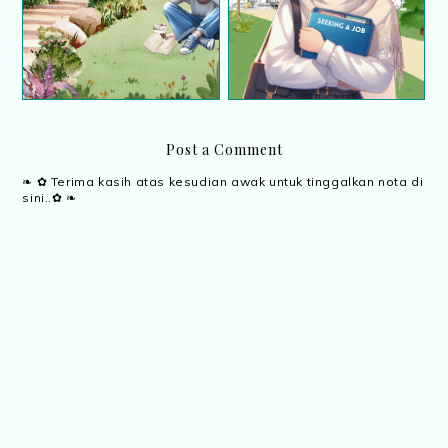
yang kian tua
Perpustakaan Negara
Malaysia
Post a Comment
❧ ✿ Terima kasih atas kesudian awak untuk tinggalkan nota di
sini..✿ ❧