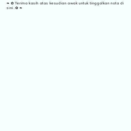
❧ ✿ Terima kasih atas kesudian awak untuk tinggalkan nota di
sini..✿ ❧