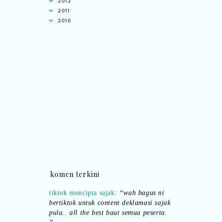
2012
2011
2010
komen terkini
Ana Jingga
commented on
pertandingan
tiktok mencipta sajak
:
“wah bagus ni
bertiktok untuk content deklamasi sajak
pula.. all the best baut semua peserta.
”