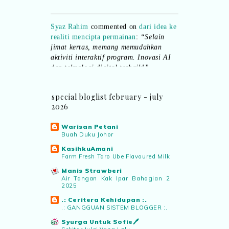
Syaz Rahim
commented on
dari idea ke
realiti mencipta permainan
:
“Selain
jimat kertas, memang memudahkan
aktiviti interaktif program. Inovasi AI
dan teknologi digital terbaik!”
Syaz Rahim
commented on
special bloglist february - july
pertandingan tiktok mencipta sajak
:
2026
“Menarik sungguh Pertandingan TikTok
Mencipta Sajak Kemerdekaan 2026 dari
Warisan Petani
PNM ni! Platform terbaik serlahkan
Buah Duku Johor
bakat puisi kebangsaan dan
patriotisme.”
KasihkuAmani
Farm Fresh Taro Ube Flavoured Milk
Manis Strawberi
Eyma Balkish
commented on
Air Tangan Kak Ipar Bahagian 2
pertandingan tiktok mencipta sajak
:
2025
“Menarik..tapi lama tak mengarang
.: Ceritera Kehidupan :.
rasa kurang ideanya.”
.: GANGGUAN SISTEM BLOGGER :.
Syurga Untuk Sofie🖊️