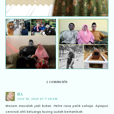
Rindu dan kasih yang
Monolog hati buat
kekal
arwah adik tersayang
2 comments
NA
JULY 30, 2020 AT 7:29 AM
Macam masalah jadi bidan. Hehe rasa pelik sahaja. Apapun
seronok ahli keluarga kucing sudah bertambah.