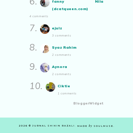
6.
fanny Nila
(dcatqueen.com)
4 comments
7.
ejulz
3 comments
8.
Syaz Rahim
2 comments
9.
Aynora
2 comments
10.
Ciktie
1 comments
BloggerWidget
by
2026 ©
JURNAL SHIKIN RAZALI
.
MADE
SOULMUSE
.