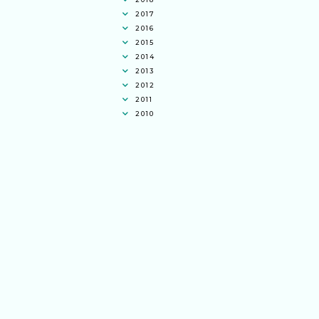
2017
2016
2015
2014
2013
2012
2011
2010
Ana Jingga
commented on
pertandingan
tiktok mencipta sajak
:
“wah bagus ni
bertiktok untuk content deklamasi sajak