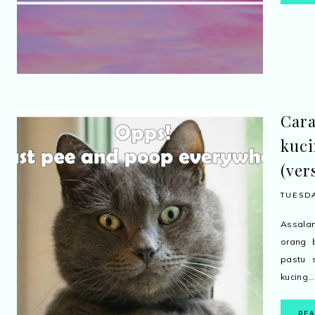
Cara
kuci
(ver
TUESDA
Assala
orang b
pastu 
kucing...
RE