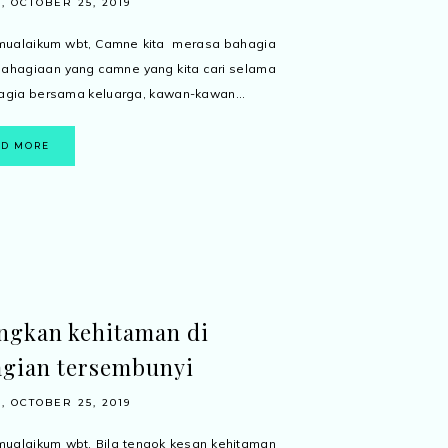
, OCTOBER 25, 2019
mualaikum wbt, Camne kita merasa bahagia
ahagiaan yang camne yang kita cari selama
hagia bersama keluarga, kawan-kawan...
AD MORE
ngkan kehitaman di
gian tersembunyi
, OCTOBER 25, 2019
ualaikum wbt, Bila tengok kesan kehitaman