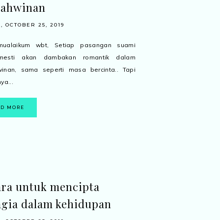
kahwinan
, OCTOBER 25, 2019
mualaikum wbt, Setiap pasangan suami
 mesti akan dambakan romantik dalam
winan, sama seperti masa bercinta.. Tapi
ya...
AD MORE
ara untuk mencipta
gia dalam kehidupan