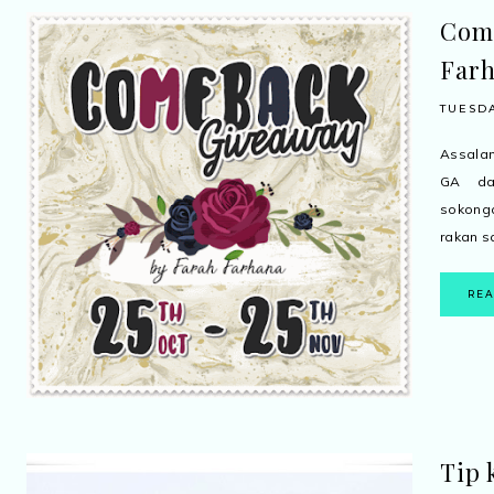
Com
Far
TUESDA
Assalam
GA da
sokong
rakan sa
RE
Tip 