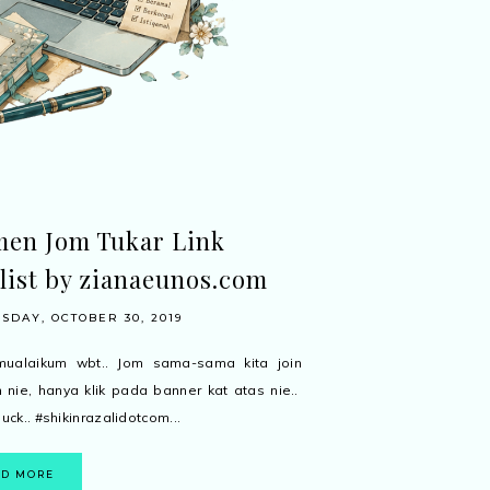
en Jom Tukar Link
list by zianaeunos.com
DAY, OCTOBER 30, 2019
mualaikum wbt.. Jom sama-sama kita join
nie, hanya klik pada banner kat atas nie..
luck.. #shikinrazalidotcom...
AD MORE