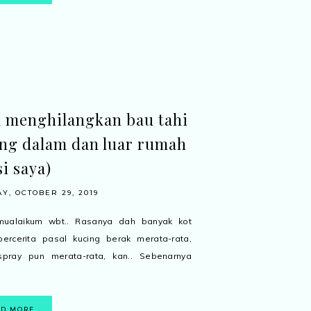
 menghilangkan bau tahi
ng dalam dan luar rumah
si saya)
Y, OCTOBER 29, 2019
mualaikum wbt.. Rasanya dah banyak kot
ercerita pasal kucing berak merata-rata,
spray pun merata-rata, kan.. Sebenarnya
AD MORE