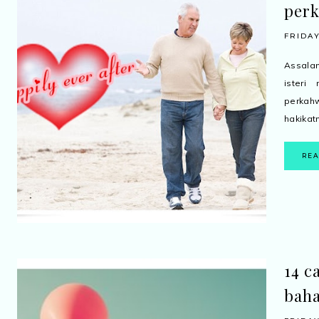
per
FRIDAY
Assala
isteri
perkah
hakikatn
RE
14 c
baha