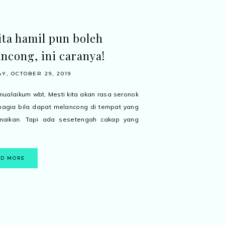
ta hamil pun boleh
ncong, ini caranya!
Y, OCTOBER 29, 2019
ualaikum wbt, Mesti kita akan rasa seronok
agia bila dapat melancong di tempat yang
aikan. Tapi ada sesetengah cakap yang
AD MORE