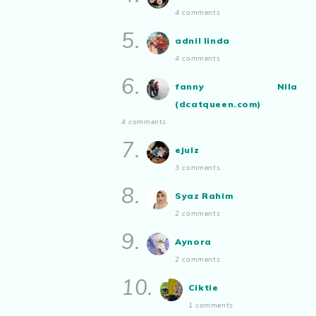
4 comments
5.
adnil linda
4 comments
6.
fanny Nila
(dcatqueen.com)
4 comments
7.
ejulz
3 comments
8.
Syaz Rahim
2 comments
9.
Aynora
2 comments
10.
Ciktie
1 comments