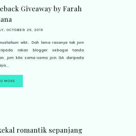
eback Giveaway by Farah
hana
Y, OCTOBER 29, 2019
ualaikum wbt.. Dah lama rasanya tak join
ripada rakan blogger sebagai tanda
an, jom kita sama-sama join GA daripada
ya...
AD MORE
kekal romantik sepanjang