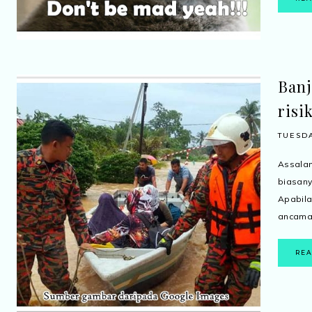
Banj
risi
TUESDA
Assala
biasan
Apabil
ancaman
RE