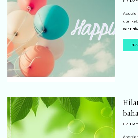
FRIDAY
Assala
dan keb
ini? Ba
RE
Hila
baha
FRIDAY
Assalam