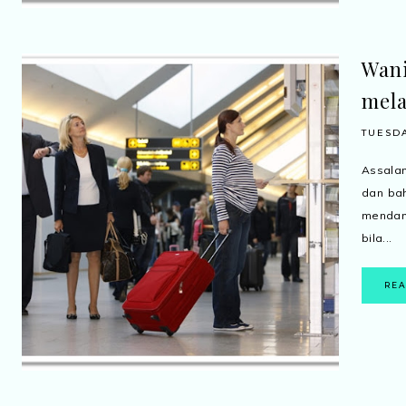
Wani
mela
TUESDA
Assalam
dan bah
mendam
bila...
RE