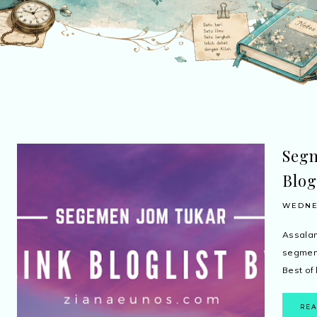
Segm
Blog
WEDNES
Assala
segmen 
Best of 
RE