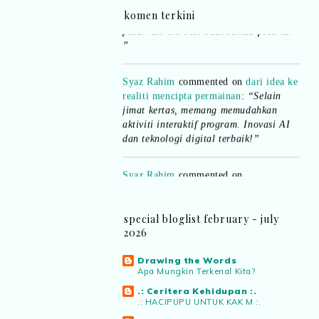
pula.. all the best baut semua peserta.
komen terkini
”
Syaz Rahim
commented on
dari idea ke
realiti mencipta permainan
:
“Selain
jimat kertas, memang memudahkan
aktiviti interaktif program. Inovasi AI
dan teknologi digital terbaik!”
Syaz Rahim
commented on
pertandingan tiktok mencipta sajak
:
“Menarik sungguh Pertandingan TikTok
Mencipta Sajak Kemerdekaan 2026 dari
PNM ni! Platform terbaik serlahkan
special bloglist february - july
bakat puisi kebangsaan dan
2026
patriotisme.”
Drawing the Words
Eyma Balkish
commented on
Apa Mungkin Terkenal Kita?
pertandingan tiktok mencipta sajak
:
.: Ceritera Kehidupan :.
“Menarik..tapi lama tak mengarang
.: HACIPUPU UNTUK KAK M :.
rasa kurang ideanya.”