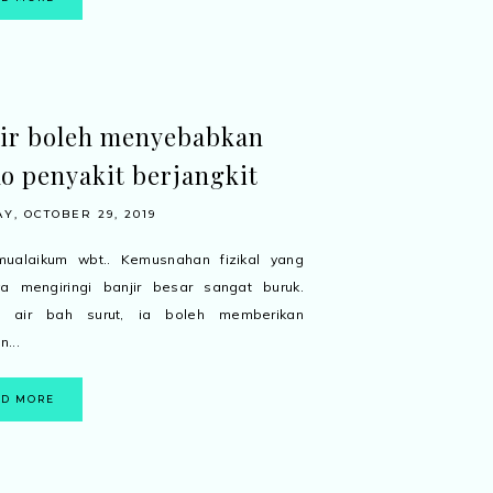
ir boleh menyebabkan
ko penyakit berjangkit
Y, OCTOBER 29, 2019
mualaikum wbt.. Kemusnahan fizikal yang
ya mengiringi banjir besar sangat buruk.
a air bah surut, ia boleh memberikan
...
AD MORE