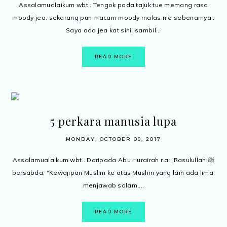
Assalamualaikum wbt.. Tengok pada tajuk tue memang rasa
moody jea, sekarang pun macam moody malas nie sebenarnya..
Saya ada jea kat sini, sambil...
READ MORE
5 perkara manusia lupa
MONDAY, OCTOBER 09, 2017
Assalamualaikum wbt.. Daripada Abu Hurairah r.a., Rasulullah ﷺ
bersabda, "Kewajipan Muslim ke atas Muslim yang lain ada lima,
menjawab salam,...
READ MORE