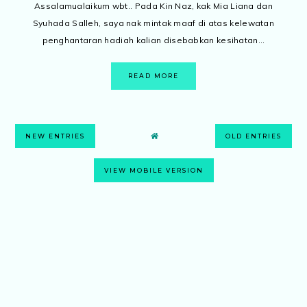
Assalamualaikum wbt.. Pada Kin Naz, kak Mia Liana dan
Syuhada Salleh, saya nak mintak maaf di atas kelewatan
penghantaran hadiah kalian disebabkan kesihatan...
READ MORE
NEW ENTRIES
OLD ENTRIES
VIEW MOBILE VERSION