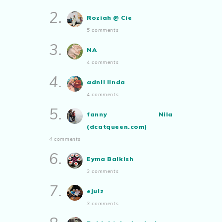
House
Apabila sudah tua kita tenang
2.
saja...
Roziah @ Cie
Blog Rabia Adawiyah
5 comments
Nasi goreng untuk bekal
3.
NA
Aynorablogs - Info Tepat
Dengan Lifestyle Terkini!
4 comments
Ayam Masak Kicap, Dinner Yang
Simple
4.
adnil linda
Show All
4 comments
5.
fanny Nila
(dcatqueen.com)
4 comments
6.
Eyma Balkish
3 comments
7.
ejulz
3 comments