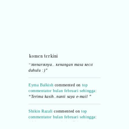
Eyma Balkish
commented on
gambar
lama cerita yang tak pernah padam
:
komen terkini
“Menariknya.. kenangan masa kecil
dahulu :)”
Eyma Balkish
commented on
top
commentator bulan februari sehingga
:
“Terima kasih..nanti saya e-mail ”
Shikin Razali
commented on
top
commentator bulan februari sehingga
:
“Ada.. pemenang bulan Februari..
boleh emel details kepada saya..”