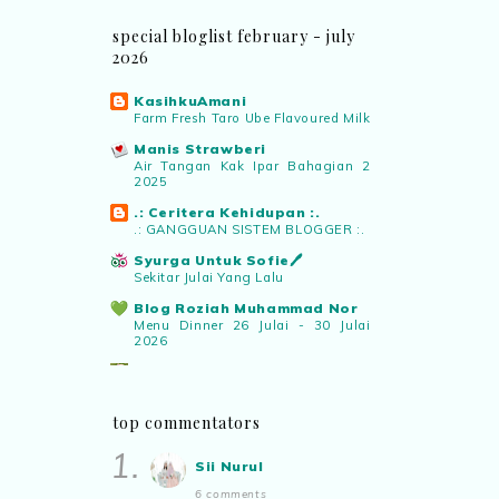
special bloglist february - july
Eyma Balkish
commented on
top
2026
commentator bulan februari sehingga
:
“Adakah nama saya tersenarai? Kena
KasihkuAmani
confirm.. nanti malu pula..hihi”
Farm Fresh Taro Ube Flavoured Milk
Manis Strawberi
Rabiahtul adawiyah
commented on
dari
Air Tangan Kak Ipar Bahagian 2
idea ke realiti mencipta permainan
:
2025
“cantiknya poster”
.: Ceritera Kehidupan :.
.: GANGGUAN SISTEM BLOGGER :.
Sii Nurul
commented on
salam
Syurga Untuk Sofie🖊️
Sekitar Julai Yang Lalu
aidiladha
:
“Salam Aidiladha..”
Blog Roziah Muhammad Nor
Menu Dinner 26 Julai - 30 Julai
Sii Nurul
commented on
di dalam
2026
kesunyian inside silence
:
“Kreatifnya
Pencarian Jiwa Diri Saya
akak,, sy tak dapat catchup dgn
Terima Hadiah Daripada Blogger
Roziah Muhammad Nor
teknologi AI nie..”
top commentators
✿ Life Is Beautiful ✿
1.
Mari mengundi!
Sii Nurul
ABAM KIE : The Man of The
6 comments