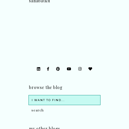
sahabatku
browse the blog
my other blogs