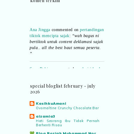
komen terkini
Ana Jingga
commented on
pertandingan
tiktok mencipta sajak
:
“wah bagus ni
bertiktok untuk content deklamasi sajak
pula.. all the best baut semua peserta.
”
Syaz Rahim
commented on
dari idea ke
realiti mencipta permainan
:
“Selain
jimat kertas, memang memudahkan
aktiviti interaktif program. Inovasi AI
special bloglist february - july
dan teknologi digital terbaik!”
2026
KasihkuAmani
Syaz Rahim
commented on
Ovomaltine Crunchy Chocolate Bar
pertandingan tiktok mencipta sajak
:
aizamia3
“Menarik sungguh Pertandingan TikTok
Hati Seorang Ibu Tidak Pernah
Mencipta Sajak Kemerdekaan 2026 dari
Berhenti Risau
PNM ni! Platform terbaik serlahkan
Blog Roziah Muhammad Nor